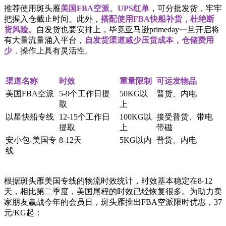
推荐使用斑头雁
美国FBA空派、UPS红单
，可分批发货，牢牢
把握入仓截止时间。此外，
搭配使用FBA快船补货
，杜绝断
货风险
。自发货也要安排上，毕竟亚马逊primeday一旦开启将
有大量流量涌入平台，
自发货渠道减少压货成本，仓储费用
少
，
操作上具有灵活性。
渠道名称
时效
重量限制
可运发物品
美国FBA空派
5-9个工作日提
50KG以
普货、内电
取
上
以星快船专线
12-15个工作日
100KG以
接受普货、带电
提取
上
带磁
安小包-美国专
8-12天
5KG以内
普货、内电
线
根据斑头雁美国专线的物流时效统计，时效基本稳定在8-12
天，相比第二季度，美国尾程的时效已经恢复很多。为助力卖
家朋友赢战今年的会员日，斑头雁推出FBA空派限时优惠，37
元/KG起：